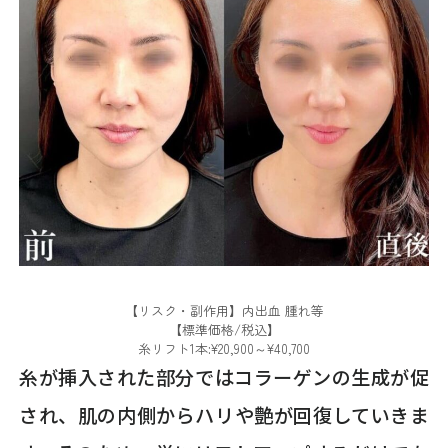
【リスク・副作用】内出血 腫れ等
【標準価格/税込】
糸リフト1本:¥20,900～¥40,700
糸が挿入された部分ではコラーゲンの生成が促
され、肌の内側からハリや艶が回復していきま