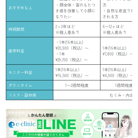
・顔全体・首のもたつ
方
おすすめな人
き感を改善して小顔に
・自然な若返りを
なりたい
される方
2～3年ほど
6〜12ヶほど
持続期間
※個人差あり
※個人差あり
・1本(16本以上)
¥20,900（税込）〜
1本(16本以上)
通常料金
・1本
¥7,800（税込）〜
¥29,700（税込）〜
1本(16本以上）
1本(16本以上)
モニター料金
¥16,500（税込）〜
¥4,900（税込）〜
ダウンタイム
1〜2週間程度
1週間程度
リスク・副作用
むくみ・内出血