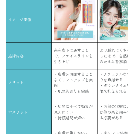
イメージ画像
糸を皮下に通すこと
より腫れにくさを
施術内容
で、ファイスラインを
した糸で、自然に
引き上げ
のたるみを解消
・皮膚を切開すること
・ナチュラルな仕
なくリフトアップを実
りを目指せる
メリット
現
・ダウンタイムを
・肌の若返りも実感
限で抑えられる
・切開に比べて効果が
・お顔の状態によ
デメリット
見えにくい
は他の糸と組み合
・持続期間が短い
る必要がある
・皮膚が柔らかい人
・糸リフトが初め