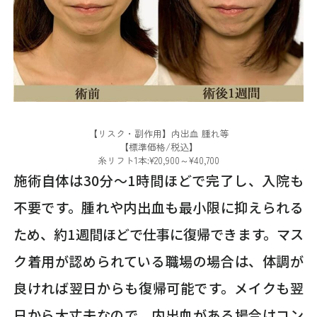
【リスク・副作用】内出血 腫れ等
【標準価格/税込】
糸リフト1本:¥20,900～¥40,700
施術自体は30分〜1時間ほどで完了し、入院も
不要です。腫れや内出血も最小限に抑えられる
ため、約1週間ほどで仕事に復帰できます。マス
ク着用が認められている職場の場合は、体調が
良ければ翌日からも復帰可能です。メイクも翌
日から大丈夫なので、内出血がある場合はコン