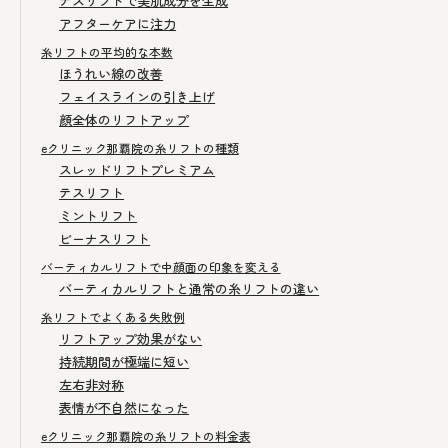
テスリフトで美肌成分を生成
アフターケアに注力
糸リフトの平均的な本数
ほうれい線の改善
フェイスラインの引き上げ
顔全体のリフトアップ
eクリニック那覇院の糸リフトの種類
スレッドリフトプレミアム
テスリフト
ミントリフト
ビーナスリフト
バーティカルリフトで中顔面の印象を変える
バーティカルリフトと通常の糸リフトの違い
糸リフトでよくある失敗例
リフトアップ効果がない
持続期間が極端に短い
左右非対称
表情が不自然になった
eクリニック那覇院の糸リフトの料金表