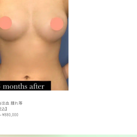
出血 腫れ等
税込】
¥880,000