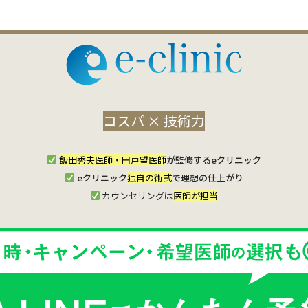
コスパ × 技術力
飯田秀夫医師・円戸望医師
が監修するeクリニック
eクリニック
独自の術式
で理想の仕上がり
カウンセリングは
医師が担当