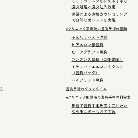
しこりのリスクを抑える丁寧な
脂肪処理と脂肪注入技術
医師による直接カウンセリング
で自然な美バストを実現
eクリニック那覇院の豊胸手術の種類
ふんわりバスト注射
ヒアルロン酸豊胸
ピュアグラフト豊胸
コンデンス豊胸（CRF豊胸）
モティバ・エルゴノミクス２
（豊胸バッグ）
ハイブリッド豊胸
り
豊胸手術のダウンタイム
eクリニック那覇院の豊胸手術の料金表
那覇で豊胸手術を安く受けたい
ならモニターもおすすめ