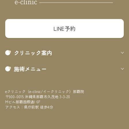
LINE予約
クリニック案内
施術メニュー
eクリニック（e-clinic/イークリニック）那覇院
〒900-0015 沖縄県那覇市久茂地 3-3-20
Mビル那覇国際通I 6F
アクセス：県庁前駅 徒歩4分