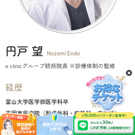
円戸 望
Nozomi Endo
e clinicグループ統括院長 ※診療体制の監修
経歴
富山大学医学部医学科卒
高岡市民病院（形成外科・麻酔科・皮膚科）
Fort Wayne Parkview 病院