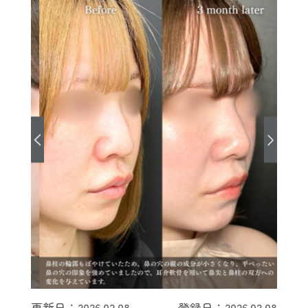
更新日：2026.02.08
登録日：2026.02.08