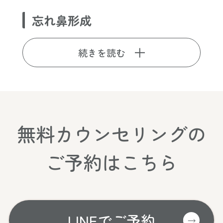
忘れ鼻形成
続きを読む
無料カウンセリングの
ご予約はこちら
LINEでご予約