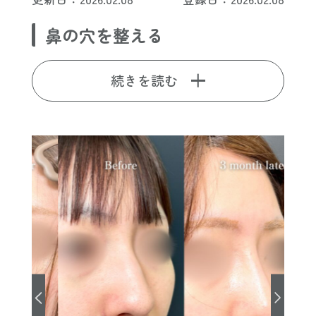
鼻の穴を整える
続きを読む