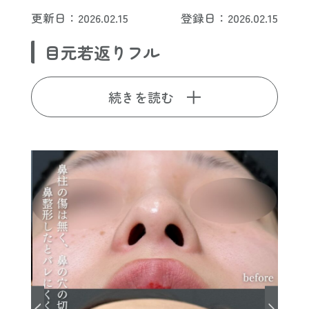
更新日：2026.02.15
登録日：2026.02.15
目元若返りフル
続きを読む