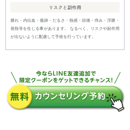
リスクと副作用
腫れ・内出血・傷跡・だるさ・熱感・頭痛・痒み・浮腫・
発熱等を生じる事があります。 なるべく、リスクや副作用
が出ないように配慮して手術を行っています。