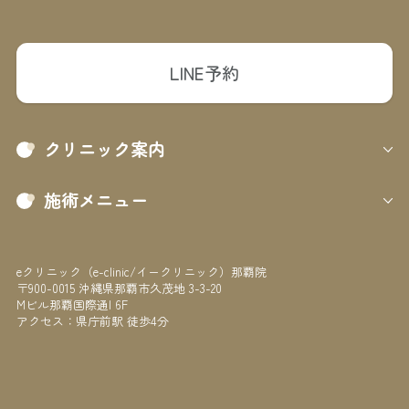
LINE予約
クリニック案内
施術メニュー
eクリニック（e-clinic/イークリニック）那覇院
〒900-0015 沖縄県那覇市久茂地 3-3-20
Mビル那覇国際通I 6F
アクセス：県庁前駅 徒歩4分