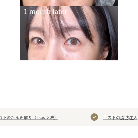
の下のたるみ取り（ハムラ法）
目の下の脂肪注入