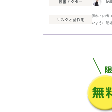
担当ドクター
伊藤
腫れ・内出
リスクと副作用
いように配