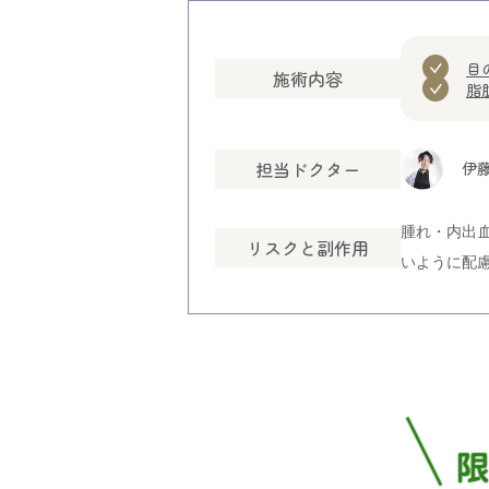
目
施術内容
脂
担当ドクター
伊藤
腫れ・内出
リスクと副作用
いように配