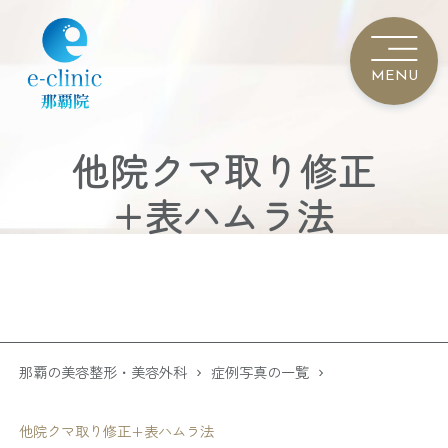
他院クマ取り修正
+表ハムラ法
那覇の美容整形・美容外科
症例写真の一覧
他院クマ取り修正+表ハムラ法