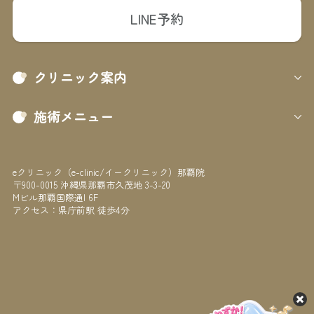
LINE予約
クリニック案内
施術メニュー
eクリニック（e-clinic/イークリニック）那覇院
〒900-0015 沖縄県那覇市久茂地 3-3-20
Mビル那覇国際通I 6F
アクセス：県庁前駅 徒歩4分