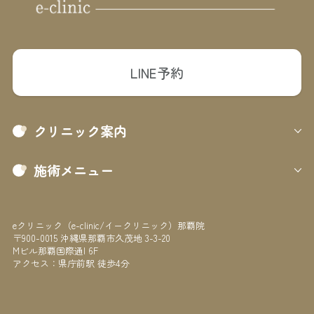
LINE予約
クリニック案内
施術メニュー
eクリニック（e-clinic/イークリニック）那覇院
〒900-0015 沖縄県那覇市久茂地 3-3-20
Mビル那覇国際通I 6F
アクセス：県庁前駅 徒歩4分