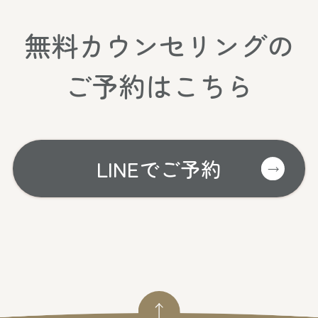
無料カウンセリングの
ご予約はこちら
LINEでご予約