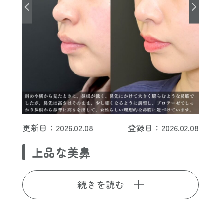
更新日：2026.02.08
登録日：2026.02.08
上品な美鼻
続きを読む