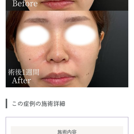
この症例の施術詳細
施術内容