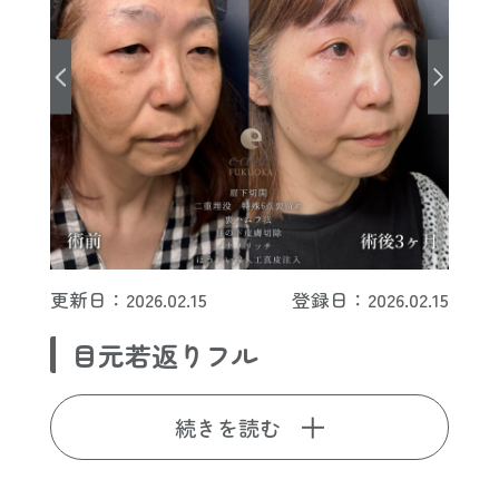
更新日：2026.02.15
登録日：2026.02.15
目元若返りフル
続きを読む