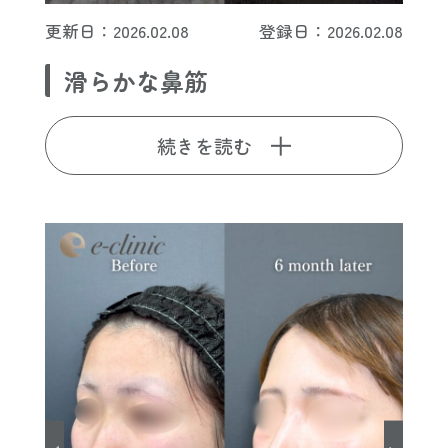
更新日：2026.02.08
登録日：2026.02.08
滑らかな鼻筋
続きを読む