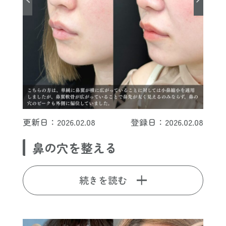
更新日：2026.02.08
登録日：2026.02.08
鼻の穴を整える
続きを読む