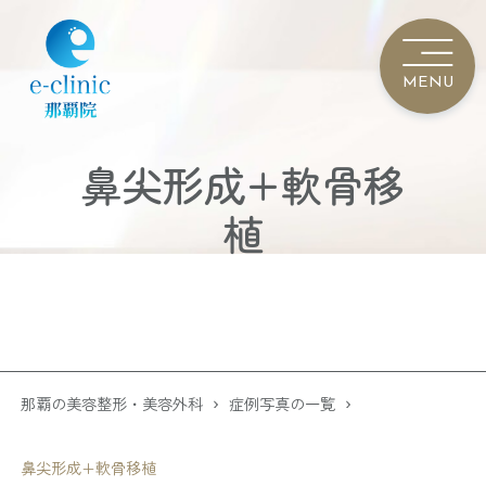
鼻尖形成+軟骨移
植
那覇の美容整形・美容外科
症例写真の一覧
鼻尖形成+軟骨移植