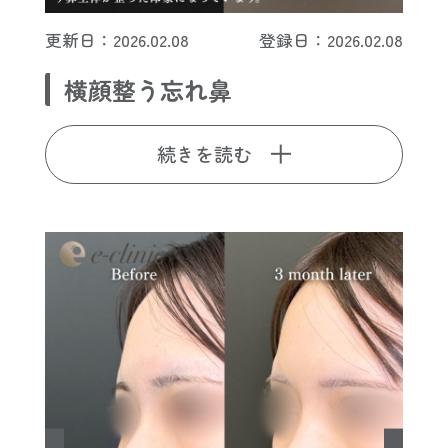
更新日：2026.02.08
登録日：2026.02.08
横顔整う忘れ鼻
続きを読む