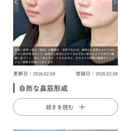
更新日：2026.02.08
登録日：2026.02.08
自然な鼻筋形成
続きを読む