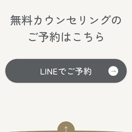
無料カウンセリングの
ご予約はこちら
LINEでご予約