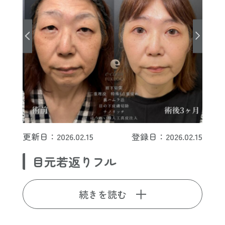
更新日：2026.02.15
登録日：2026.02.15
目元若返りフル
続きを読む