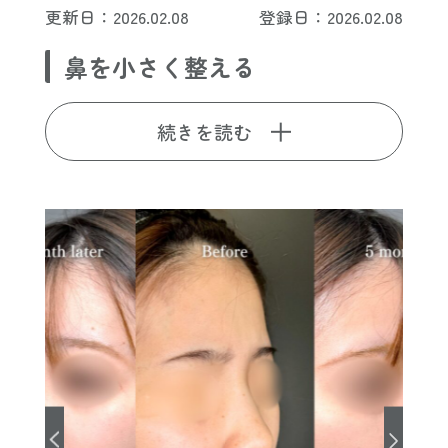
更新日：2026.02.08
登録日：2026.02.08
鼻を小さく整える
続きを読む