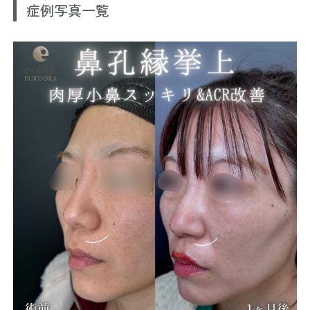
症例写真一覧