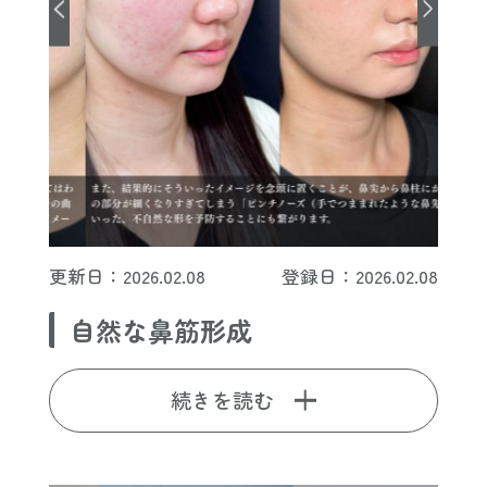
更新日：2026.02.08
登録日：2026.02.08
自然な鼻筋形成
続きを読む