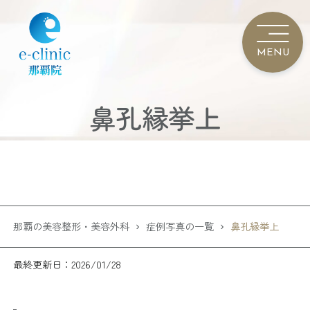
鼻孔縁挙上
那覇の美容整形・美容外科
症例写真の一覧
鼻孔縁挙上
最終更新日：2026/01/28