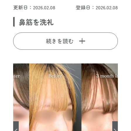
更新日：2026.02.08
登録日：2026.02.08
鼻筋を洗礼
続きを読む