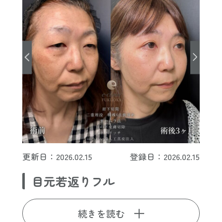
更新日：2026.02.15
登録日：2026.02.15
目元若返りフル
続きを読む