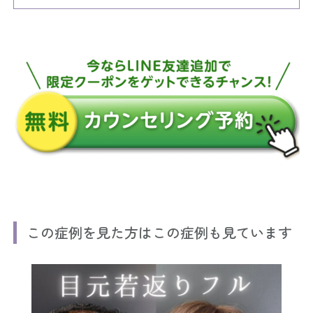
この症例を見た方はこの症例も見ています