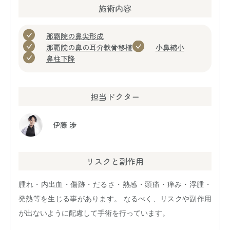
施術内容
那覇院の鼻尖形成
那覇院の鼻の耳介軟骨移植
小鼻縮小
鼻柱下降
担当ドクター
伊藤 渉
リスクと副作用
腫れ・内出血・傷跡・だるさ・熱感・頭痛・痒み・浮腫・
発熱等を生じる事があります。 なるべく、リスクや副作用
が出ないように配慮して手術を行っています。