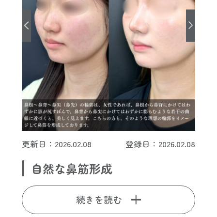
更新日：2026.02.08
登録日：2026.02.08
自然な鼻筋形成
続きを読む