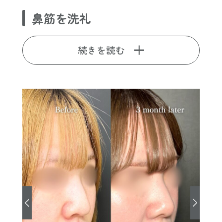
鼻筋を洗礼
続きを読む