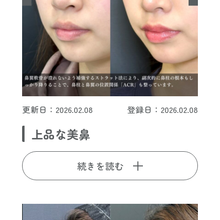
更新日：2026.02.08
登録日：2026.02.08
上品な美鼻
続きを読む