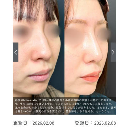
更新日：2026.02.08
登録日：2026.02.08