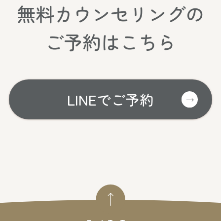
無料カウンセリングの
ご予約はこちら
LINEでご予約