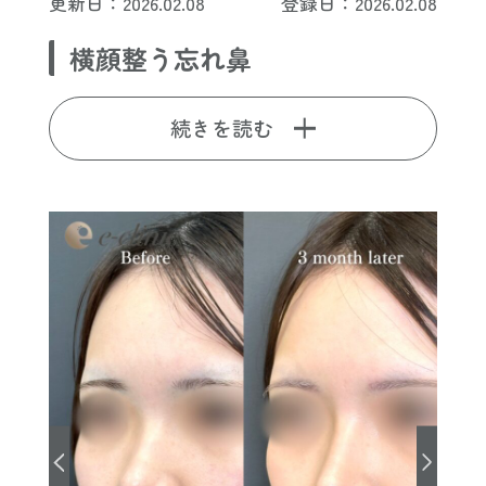
更新日：2026.02.08
登録日：2026.02.08
横顔整う忘れ鼻
続きを読む