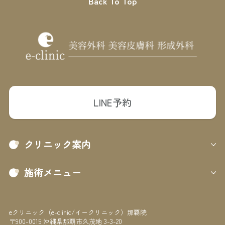
Back To Top
LINE予約
クリニック案内
施術メニュー
eクリニック（e-clinic/イークリニック）那覇院
〒900-0015 沖縄県那覇市久茂地 3-3-20