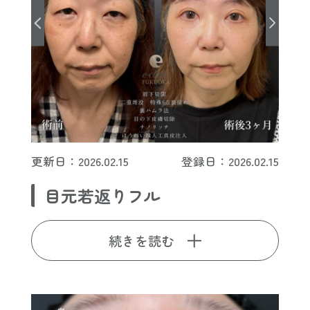
更新日：2026.02.15
登録日：2026.02.15
目元若返りフル
続きを読む