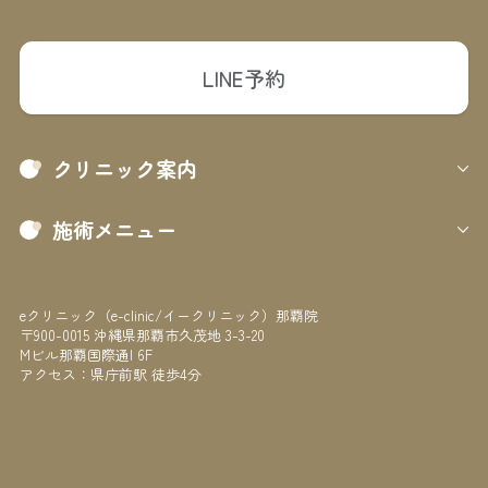
LINE予約
クリニック案内
施術メニュー
eクリニック（e-clinic/イークリニック）那覇院
〒900-0015 沖縄県那覇市久茂地 3-3-20
Mビル那覇国際通I 6F
アクセス：県庁前駅 徒歩4分