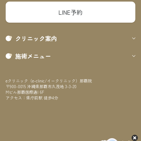
LINE予約
クリニック案内
施術メニュー
eクリニック（e-clinic/イークリニック）那覇院
〒900-0015 沖縄県那覇市久茂地 3-3-20
Mビル那覇国際通I 6F
アクセス：県庁前駅 徒歩4分