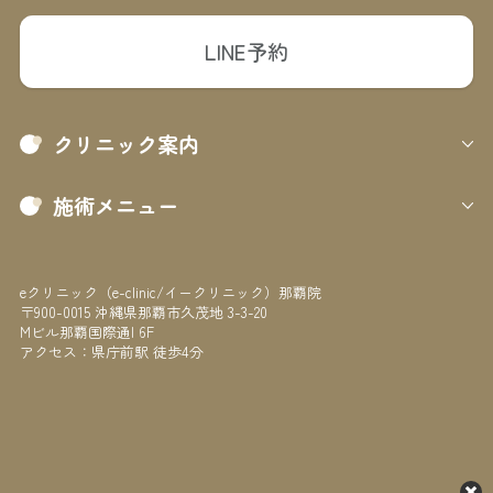
LINE予約
クリニック案内
施術メニュー
eクリニック（e-clinic/イークリニック）那覇院
〒900-0015 沖縄県那覇市久茂地 3-3-20
Mビル那覇国際通I 6F
アクセス：県庁前駅 徒歩4分