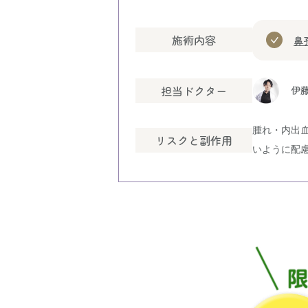
施術内容
鼻
担当ドクター
伊藤
腫れ・内出
リスクと副作用
いように配