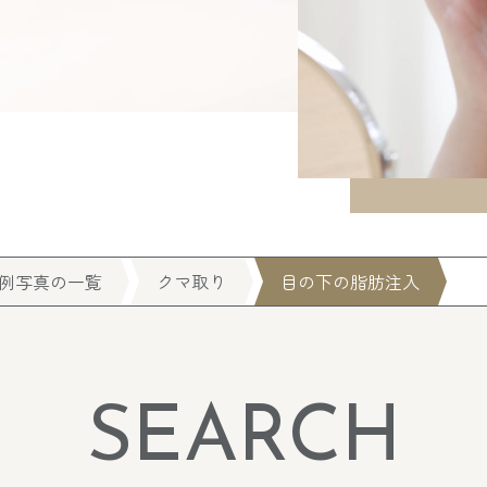
例写真の一覧
クマ取り
目の下の脂肪注入
SEARCH