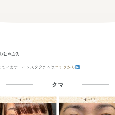
お勧め症例
載せています。
インスタグラムは
コチラから
クマ