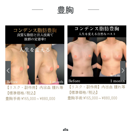
豊胸
【リスク・副作用】内出血 腫れ等
等
【リスク・副作用】内出血 腫れ等
【標準価格/税込】
【標準価格/税込】
豊胸手術:¥165,000～¥880,000
豊胸手術:¥165,000～¥880,000