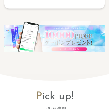
P
ick up!
お勧め症例