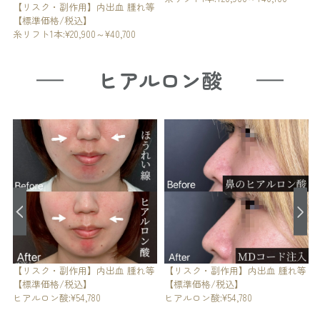
等
ヒアルロン酸
等
【リスク・副作用】内出血 腫れ等
【リスク・副作用】内出血 腫れ等
【標準価格/税込】
【標準価格/税込】
ヒアルロン酸:¥54,780
ヒアルロン酸:¥54,780