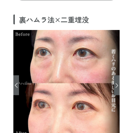
裏ハムラ法×二重埋没