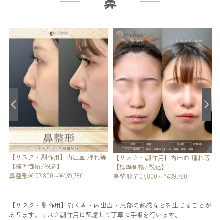
鼻
【リスク・副作用】内出血 腫れ等
【標準価格/税込】
等
【リスク・副作用】内出血 腫れ等
鼻整形:¥107,800～¥439,780
【標準価格/税込】
鼻整形:¥107,800～¥439,780
【リスク・副作用】むくみ・内出血・患部の熱感などを生じることが
あります。リスク副作用に配慮して丁寧に手術を行います。