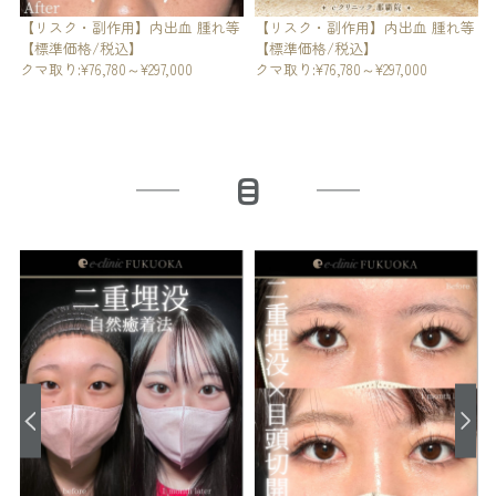
【リスク・副作用】内出血 腫れ等
等
【リスク・副作用】内出血 腫れ等
【標準価格/税込】
【標準価格/税込】
クマ取り:¥76,780～¥297,000
クマ取り:¥76,780～¥297,000
目