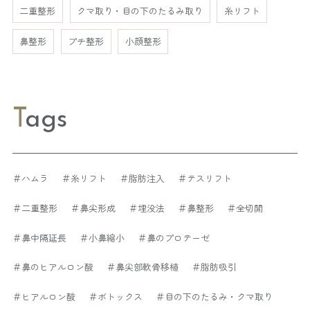
二重整形
クマ取り・目の下のたるみ取り
糸リフト
鼻整形
プチ整形
小顔整形
Tags
＃ハムラ
＃糸リフト
＃脂肪注入
＃テスリフト
＃二重整形
＃鼻尖形成
＃埋没法
＃鼻整形
＃全切開
＃鼻中隔延長
＃小鼻縮小
＃鼻のプロテーゼ
＃鼻のヒアルロン酸
＃鼻尖部軟骨移植
＃脂肪吸引
＃ヒアルロン酸
＃ボトックス
＃目の下のたるみ・クマ取り