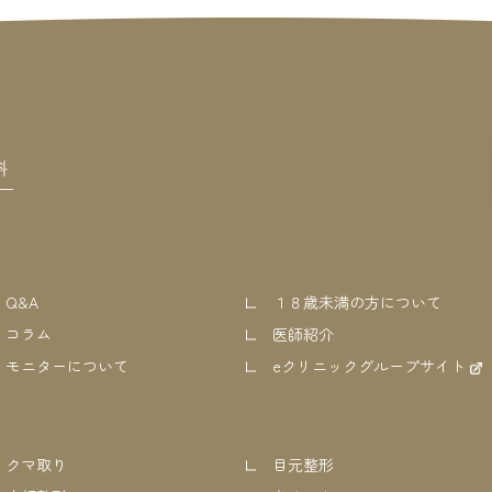
Q&A
１８歳未満の方について
コラム
医師紹介
モニターについて
eクリニックグループサイト
クマ取り
目元整形