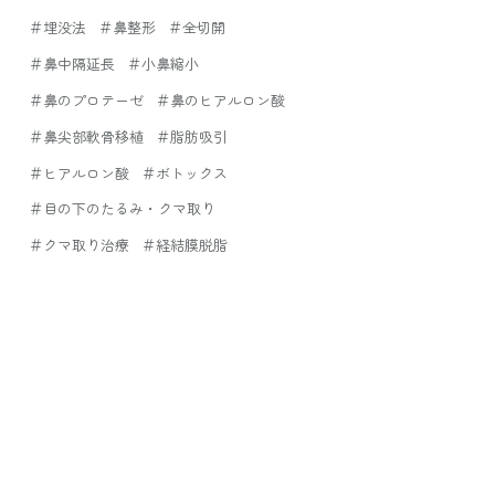
＃埋没法
＃鼻整形
＃全切開
＃鼻中隔延長
＃小鼻縮小
＃鼻のプロテーゼ
＃鼻のヒアルロン酸
＃鼻尖部軟骨移植
＃脂肪吸引
＃ヒアルロン酸
＃ボトックス
＃目の下のたるみ・クマ取り
＃クマ取り治療
＃経結膜脱脂