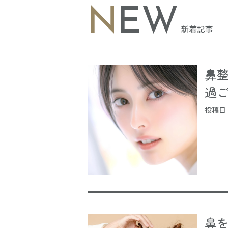
NEW
新着記事
鼻
過ごし
投稿日：2
鼻