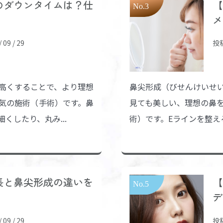
のダウンタイムは？仕
【
メ
09 / 29
投稿
高くすることで、より理想
鼻尖形成（びせんけいせ
気の施術（手術）です。鼻
見ても美しい、理想の鼻
くしたり、丸み...
術）です。Eラインを整える
長と鼻尖形成の違いを
【
デ
09 / 29
投稿